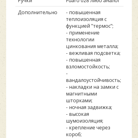
Ручки
Fuaro 028 либо аналог
Дополнительно
- повышенная
теплоизоляция с
функцией "термос";
- применение
технологии
цинкования металла;
- вежливая подсветка;
- повышенная
взломостойкость;
-
вандалоустойчивость;
- накладки на замки с
магнитными
шторками;
- ночная задвижка;
- высокая
шумоизоляция;
- крепление через
короб;