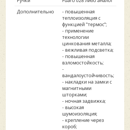
Ручки
Fuaro 028 либо аналог
Дополнительно
- повышенная
теплоизоляция с
функцией "термос";
- применение
технологии
цинкования металла;
- вежливая подсветка;
- повышенная
взломостойкость;
-
вандалоустойчивость;
- накладки на замки с
магнитными
шторками;
- ночная задвижка;
- высокая
шумоизоляция;
- крепление через
короб;