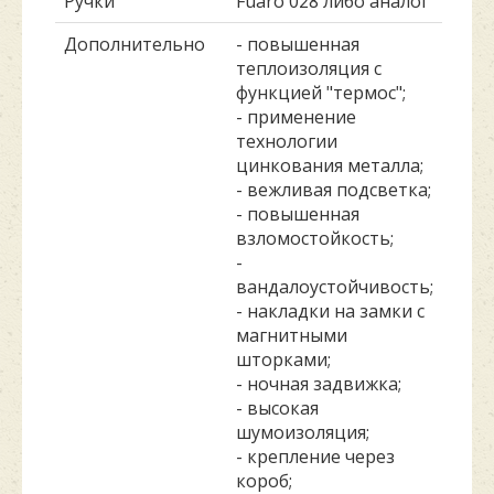
Ручки
Fuaro 028 либо аналог
Дополнительно
- повышенная
теплоизоляция с
функцией "термос";
- применение
технологии
цинкования металла;
- вежливая подсветка;
- повышенная
взломостойкость;
-
вандалоустойчивость;
- накладки на замки с
магнитными
шторками;
- ночная задвижка;
- высокая
шумоизоляция;
- крепление через
короб;