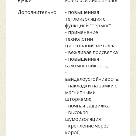
Ручки
Fuaro 028 либо аналог
Дополнительно
- повышенная
теплоизоляция с
функцией "термос";
- применение
технологии
цинкования металла;
- вежливая подсветка;
- повышенная
взломостойкость;
-
вандалоустойчивость;
- накладки на замки с
магнитными
шторками;
- ночная задвижка;
- высокая
шумоизоляция;
- крепление через
короб;