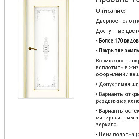
Описание:
Дверное полотно
Доступные цвет
•
Более 170 видо
•
Покрытие эмал
Возможность окр
воплотить в жиз
оформлении ваш
• Допустимая ши
• Варианты откр
раздвижная
кон
• Варианты осте
матированным р
зеркало.
• Цена полотна (